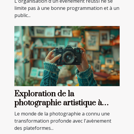
L'organisation d'un événement réussi ne se
limite pas à une bonne programmation et à un
public...
Exploration de la
photographie artistique à
travers les réseaux sociaux
Le monde de la photographie a connu une
transformation profonde avec l'avènement
des plateformes...