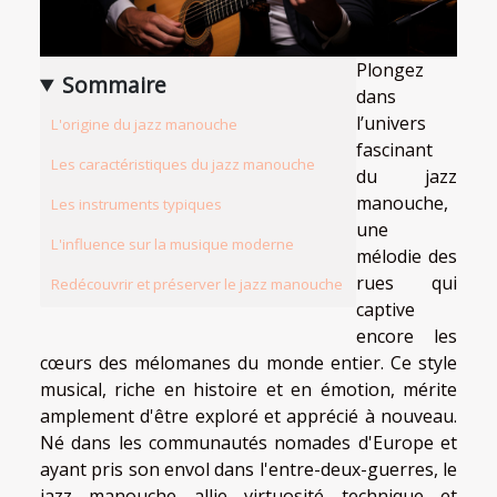
Plongez
Sommaire
dans
l’univers
L'origine du jazz manouche
fascinant
Les caractéristiques du jazz manouche
du jazz
manouche,
Les instruments typiques
une
L'influence sur la musique moderne
mélodie des
rues qui
Redécouvrir et préserver le jazz manouche
captive
encore les
cœurs des mélomanes du monde entier. Ce style
musical, riche en histoire et en émotion, mérite
amplement d'être exploré et apprécié à nouveau.
Né dans les communautés nomades d'Europe et
ayant pris son envol dans l'entre-deux-guerres, le
jazz manouche allie virtuosité technique et