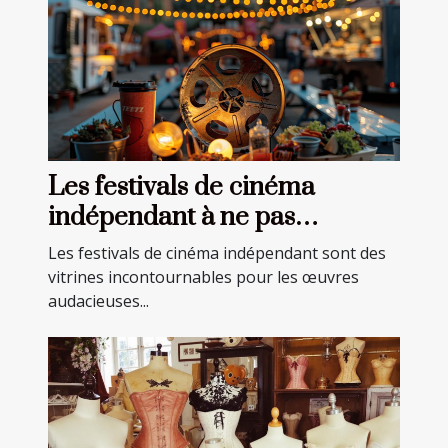
Les festivals de cinéma
indépendant à ne pas
manquer en 2023 et leurs
Les festivals de cinéma indépendant sont des
pépites cachées
vitrines incontournables pour les œuvres
audacieuses...