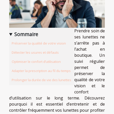
Prendre soin de
Sommaire
ses lunettes ne
s’arrête pas à
Préserver la qualité de votre vision
l’achat en
Détecter les usures et défauts
boutique. Un
suivi régulier
Optimiser le confort d’utilisation
permet de
Adapter la prescription au fil du temps
préserver la
qualité de votre
Prolonger la durée de vie des lunettes
vision et le
confort
d’utilisation sur le long terme. Découvrez
pourquoi il est essentiel d’entretenir et de
contrôler fréquemment vos lunettes pour profiter