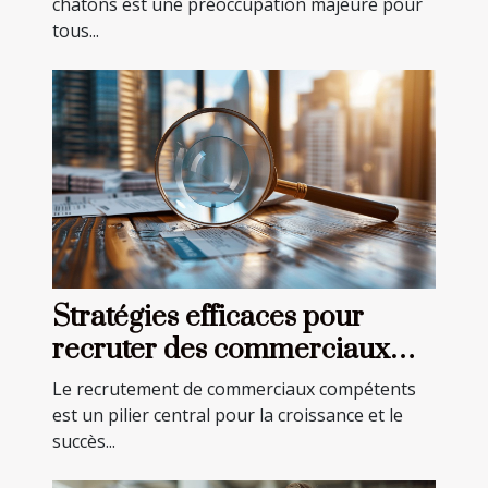
chatons est une préoccupation majeure pour
tous...
Stratégies efficaces pour
recruter des commerciaux
dans divers secteurs
Le recrutement de commerciaux compétents
est un pilier central pour la croissance et le
succès...