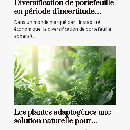
Diversification de portefeuille
en période d'incertitude
économique stratégies
Dans un monde marqué par l'instabilité
avancées
économique, la diversification de portefeuille
apparaît...
Les plantes adaptogènes une
solution naturelle pour
combattre stress et anxiété