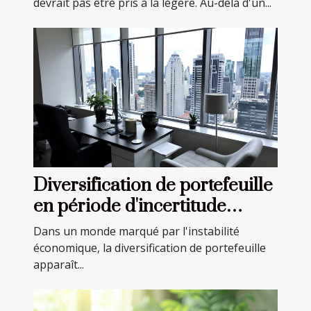
devrait pas être pris à la légère. Au-delà d'un...
Diversification de portefeuille
en période d'incertitude
économique stratégies
Dans un monde marqué par l'instabilité
avancées
économique, la diversification de portefeuille
apparaît...