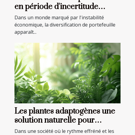
en période d'incertitude
économique stratégies
Dans un monde marqué par l'instabilité
avancées
économique, la diversification de portefeuille
apparaît...
Les plantes adaptogènes une
solution naturelle pour
combattre stress et anxiété
Dans une société où le rythme effréné et les