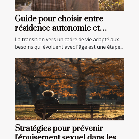
Guide pour choisir entre
résidence autonomie et
EHPAD pour seniors
La transition vers un cadre de vie adapté aux
besoins qui évoluent avec l'âge est une étape...
Stratégies pour prévenir
l'épuisement sexuel dans les