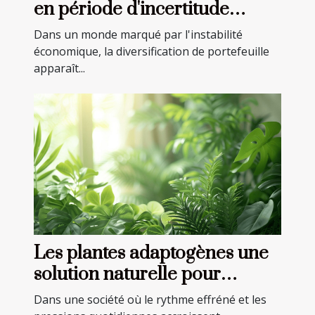
en période d'incertitude
économique stratégies
Dans un monde marqué par l'instabilité
avancées
économique, la diversification de portefeuille
apparaît...
Les plantes adaptogènes une
solution naturelle pour
combattre stress et anxiété
Dans une société où le rythme effréné et les