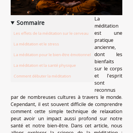
La
Sommaire
méditation
est une
Les effets de la méditation sur le cerveau
pratique
La méditation et le stress
ancienne,
dont les
La méditation pour le bien-être émotionnel
bienfaits
La méditation et la santé physique
sur le corps
et l'esprit
Comment débuter la méditation
sont
reconnus
par de nombreuses cultures à travers le monde.
Cependant, il est souvent difficile de comprendre
comment cette simple technique de relaxation
peut avoir un impact aussi profond sur notre
santé et notre bien-être. Dans cet article, nous
allons explorer la science de la méditation :