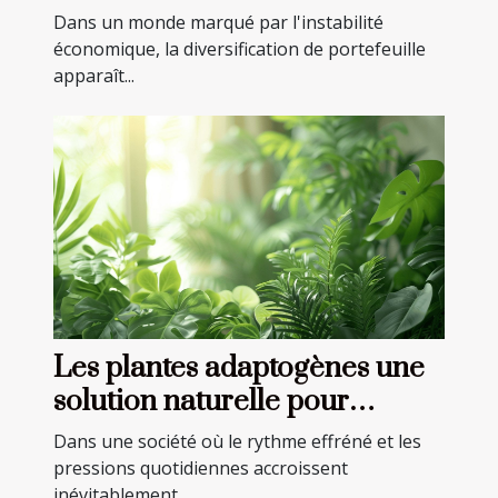
économique stratégies
Dans un monde marqué par l'instabilité
avancées
économique, la diversification de portefeuille
apparaît...
Les plantes adaptogènes une
solution naturelle pour
combattre stress et anxiété
Dans une société où le rythme effréné et les
pressions quotidiennes accroissent
inévitablement...