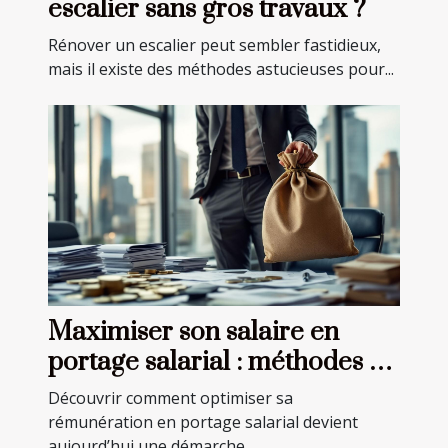
escalier sans gros travaux ?
Rénover un escalier peut sembler fastidieux,
mais il existe des méthodes astucieuses pour...
Maximiser son salaire en
portage salarial : méthodes et
astuces
Découvrir comment optimiser sa
rémunération en portage salarial devient
aujourd’hui une démarche...